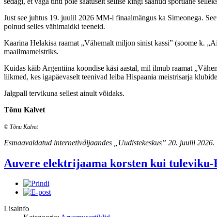
sedagi, et väga tihti pole saatuselt sellise kingi saanud sportlane se
Just see juhtus 19. juulil 2026 MM-i finaalmängus ka Simeonega. Seet
polnud selles vähimaidki teeneid.
Kaarina Helakisa raamat „Vähemalt miljon sinist kassi” (soome k. „Ain
maailmameistriks.
Kuidas käib Argentiina koondise käsi aastal, mil ilmub raamat „Vähe
liikmed, kes igapäevaselt teenivad leiba Hispaania meistrisarja klubid
Jalgpall tervikuna sellest ainult võidaks.
Tõnu Kalvet
© Tõnu Kalvet
Esmaavaldatud internetiväljaandes „Uudistekeskus” 20. juulil 2026.
Auvere elektrijaama korsten kui tuleviku
Lisainfo