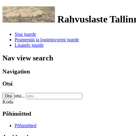
Rahvuslaste Tallin
Sisu juurde
Peamenüü ja logimisvormi juurde
Lisainfo juurde
Nav view search
Navigation
Otsi
otsi...
Otsi
Kodu
Põhimõtted
Põhimõtted