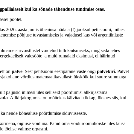
algpallialaselt kui ka sõnade tähenduse tundmise osas.
esel poolel.
tas 2026. aasta juulis üheainsa nädala (!) jooksul petitsiooni, milles
edenemise põhjuse tuvastamiseks ja vajadusel kas või argentiinlaste
ilmameistrivõistlustel võidetud tiitli kaitsmiseks, ning seda tehes
ergekäeliselt valesööte ja muid rumalaid eksimusi, ei häirinud
elt on
palve
. Sest petitsiooni eestipärane vaste ongi
palvekiri
. Palvet
em asjakohane võrdlus matemaatikavallast: ükskõik kui suure summaga
ult paljusid inimesi üles selliseid pöördumisi allkirjastama.
teada
. Allkirjakogumisi on mõttekas käivitada ikkagi üksnes siis, kui
gu ka nende kõnealuse pöördumise siduvuseaste.
se sõrmena, õigluse võiduna. Panid oma võidurõõmuhõiske üles lausa
le tõelise vaimse orgasmi.