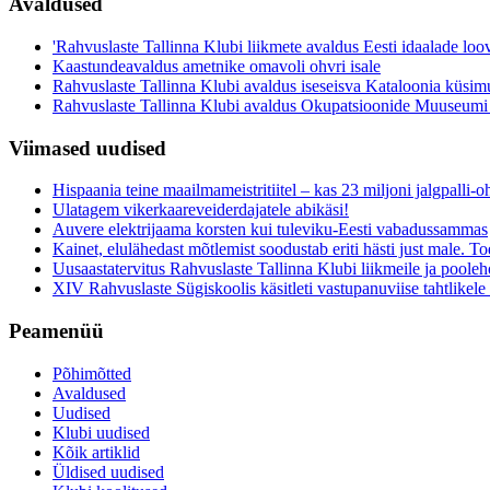
Avaldused
'Rahvuslaste Tallinna Klubi liikmete avaldus Eesti idaalade loo
Kaastundeavaldus ametnike omavoli ohvri isale
Rahvuslaste Tallinna Klubi avaldus iseseisva Kataloonia küsim
Rahvuslaste Tallinna Klubi avaldus Okupatsioonide Muuseumi
Viimased uudised
Hispaania teine maailmameistritiitel – kas 23 miljoni jalgpalli
Ulatagem vikerkaareveiderdajatele abikäsi!
Auvere elektrijaama korsten kui tuleviku-Eesti vabadussammas
Kainet, elulähedast mõtlemist soodustab eriti hästi just male. Toe
Uusaastatervitus Rahvuslaste Tallinna Klubi liikmeile ja pooleh
XIV Rahvuslaste Sügiskoolis käsitleti vastupanuviise tahtlikele s
Peamenüü
Põhimõtted
Avaldused
Uudised
Klubi uudised
Kõik artiklid
Üldised uudised