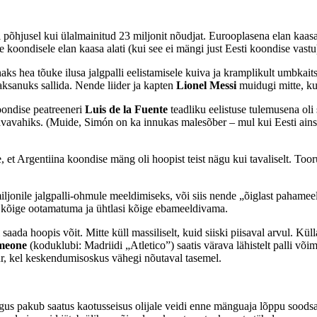
l põhjusel kui ülalmainitud 23 miljonit nõudjat. Eurooplasena elan kaa
le koondisele elan kaasa alati (kui see ei mängi just Eesti koondise vast
nnaks hea tõuke ilusa jalgpalli eelistamisele kuiva ja kramplikult umbkai
jaksanuks sallida. Nende liider ja kapten
Lionel Messi
muidugi mitte, kui
oondise peatreeneri
Luis de la Fuente
teadliku eelistuse tulemusena oli
äravavahiks. (Muide, Simón on ka innukas malesõber – mul kui Eesti ains
et Argentiina koondise mäng oli hoopist teist nägu kui tavaliselt. Tooru
miljonile jalgpalli-ohmule meeldimiseks, või siis nende „õiglast pahamee
at kõige ootamatuma ja ühtlasi kõige ebameeldivama.
l saada hoopis võit. Mitte küll massiliselt, kuid siiski piisaval arvul. Kü
imeone
(koduklubi: Madriidi „Atletico”) saatis värava lähistelt palli võim
lur, kel keskendumisoskus vähegi nõutaval tasemel.
ngus pakub saatus kaotusseisus olijale veidi enne mänguaja lõppu soodsa