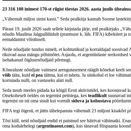
23 316 108 inimest 170-st riigist tõestas 2026. aasta juulis üheain
„Vähemalt miljon sinist kassi.” Seda pealkirja kannab Soome lastekir
Pärast 19. juulit 2026 saab sellele kirjutada järje, mil pealkirjaks „Väh
nõudis Maailma Jalgpalliliidult (prantsuse k. lüh. FIFA) kibekiiret ja 
eemaldamist võistluselt.
Neile nõudjaile tundus nimelt, et kohtunikud ja korraldajad soosivad Arg
rikuvad ausa mängu põhimõtet. Asjaolu, et argentiinlaste seekordsed va
isehakanud õiglusenõudjaid põrmugi.
Kõnealuste nõudjate vaimsest arengutasemest räägib kõnekat keelt see
võib
täita, kuid
ei pea
täitma, kui ei taheta. Ja siinkohal ei loe vähi
korrutada nulli, on vastuseks alati null.
Seda tasub meeles pidada ka kõigil Eesti aktivistidel, kes koostavad k
Otsekoheselt öeldes on tegemist petistega, kes
teadlikult
suunavad ini
tegemist on nii oma sisult kui vormilt
siduva ja kohustava
pöördumise
FIFA tegi õigesti, et jättis tähelepanuta vähemalt 23 miljoni kisakõr
Tõsi küll, neid nõudjaid endid ei paistnud see häirivat vähimatki. E
oma kodulehelegi (
argentinaout.com
), kus tänavad Hispaania koondis