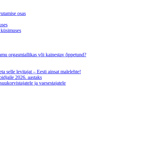
vutamise osas
uses
 küsimuses
-ohmu orgasmiallikas või kainestav õppetund?
ta selle levitajat – Eesti ainsat malelehte!
oidjaile 2026. aastaks
uukorvistajatele ja vaesestajatele