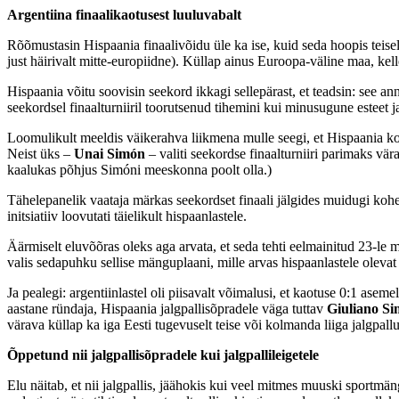
Argentiina finaalikaotusest luuluvabalt
Rõõmustasin Hispaania finaalivõidu üle ka ise, kuid seda hoopis teise
just häirivalt mitte-europiidne). Küllap ainus Euroopa-väline maa, kel
Hispaania võitu soovisin seekord ikkagi sellepärast, et teadsin: see a
seekordsel finaalturniiril toorutsenud tihemini kui minusugune esteet 
Loomulikult meeldis väikerahva liikmena mulle seegi, et Hispaania k
Neist üks –
Unai Simón
– valiti seekordse finaalturniiri parimaks v
kaalukas põhjus Simóni meeskonna poolt olla.)
Tähelepanelik vaataja märkas seekordset finaali jälgides muidugi kohe, 
initsiatiiv loovutati täielikult hispaanlastele.
Äärmiselt eluvõõras oleks aga arvata, et seda tehti eelmainitud 23-le 
valis sedapuhku sellise mänguplaani, mille arvas hispaanlastele olev
Ja pealegi: argentiinlastel oli piisavalt võimalusi, et kaotuse 0:1 aseme
aastane ründaja, Hispaania jalgpallisõpradele väga tuttav
Giuliano S
värava küllap ka iga Eesti tugevuselt teise või kolmanda liiga jalgpal
Õppetund nii jalgpallisõpradele kui jalgpallileigetele
Elu näitab, et nii jalgpallis, jäähokis kui veel mitmes muuski sportmä