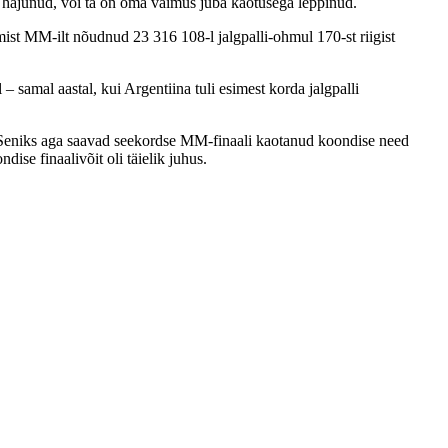
 on hajunud, või ta on oma vaimus juba kaotusega leppinud.
ist MM-ilt nõudnud 23 316 108-l jalgpalli-ohmul 170-st riigist
 samal aastal, kui Argentiina tuli esimest korda jalgpalli
. Seniks aga saavad seekordse MM-finaali kaotanud koondise need
ndise finaalivõit oli täielik juhus.