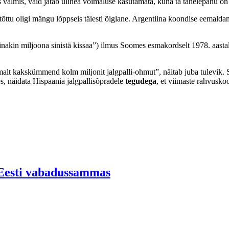
lleks valmis, vaid jätab ülihea võimaluse kasutamata, kuna ta tähelepanu
õttu oligi mängu lõppseis täiesti õiglane. Argentiina koondise eemaldam
akin miljoona sinistä kissaa”) ilmus Soomes esmakordselt 1978. aastal –
malt kakskümmend kolm miljonit jalgpalli-ohmut”, näitab juba tulevik
es, näidata Hispaania jalgpallisõpradele
tegudega
, et viimaste rahvuskoo
-Eesti vabadussammas