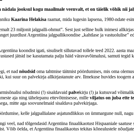
sa nädala jooksul kogu maailmale veenvalt, et on täielik võhik nii j
janiku
Kaarina Helakisa
raamat, mida lugesin lapsena, 1980-ndate esim
emalt 23 miljonit jalgpalli-ohmut”. Sest just selline hulk inimesi allkirjas
ranget juurdlust Argentiina jalgpallikoondise „kahtlase ja vastuolulise” 
entiina koondist igati, sisuliselt sillutavad tollele teed 2022. aasta maa
stased jätsid ise kasutamata palju häid väravavõimalusi, samuti tegid k
gi, et nad
nõudsid
oma tahtmise täitmist pöördumises, mis oma olemus
matki, kui suur on palvekirja allkirjastanute arv. Ilmekuse huvides toog
armisõnalisi nõudmisi (!) sisaldavaid
palve
kirju (!) ja kutsuvad võimalik
meste aja ning tähelepanu ettevõtmisesse, mille
viljatus on juba ette 
ga, mitte aga soovunelmaid sisaldava palvekirjaga.
i pöördumise, kelle jalgpallialane asjatundlikkus on ümmargune null, na
namgi veel, nad tõlgendasid Argentiina finaalikaotust Hispaaniale saatu
t. Võib öelda, et Argentiina finaalikaotus tekitas kõnealustele nõudjate