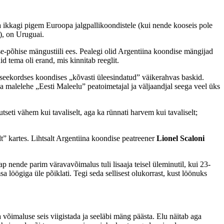
sa ikkagi pigem Euroopa jalgpallikoondistele (kui nende kooseis pole
u), on Uruguai.
tse-põhise mängustiili ees. Pealegi olid Argentiina koondise mängijad
d tema oli erand, mis kinnitab reeglit.
 seekordses koondises „kõvasti üleesindatud” väikerahvas baskid.
a malelehe „Eesti Maleelu” peatoimetajal ja väljaandjal seega veel üks
tseti vähem kui tavaliselt, aga ka rünnati harvem kui tavaliselt;
lt” kartes. Lihtsalt Argentiina koondise peatreener
Lionel Scaloni
llap nende parim väravavõimalus tuli lisaaja teisel üleminutil, kui 23-
sa löögiga üle põiklati. Tegi seda sellisest olukorrast, kust löönuks
 võimaluse seis viigistada ja seeläbi mäng päästa. Elu näitab aga