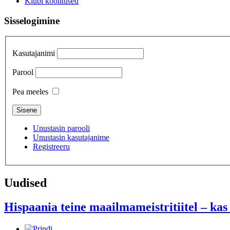
Klubi koolitused
Sisselogimine
Kasutajanimi
Parool
Pea meeles
Unustasin parooli
Unustasin kasutajanime
Registreeru
Uudised
Hispaania teine maailmameistritiitel – kas